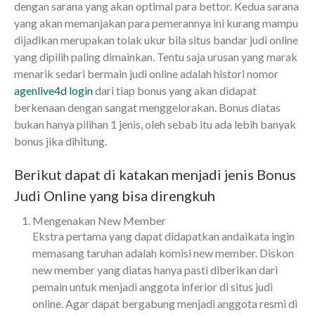
dengan sarana yang akan optimal para bettor. Kedua sarana
yang akan memanjakan para pemerannya ini kurang mampu
dijadikan merupakan tolak ukur bila situs bandar judi online
yang dipilih paling dimainkan. Tentu saja urusan yang marak
menarik sedari bermain judi online adalah histori nomor
agenlive4d login
dari tiap bonus yang akan didapat
berkenaan dengan sangat menggelorakan. Bonus diatas
bukan hanya pilihan 1 jenis, oleh sebab itu ada lebih banyak
bonus jika dihitung.
Berikut dapat di katakan menjadi jenis Bonus
Judi Online yang bisa direngkuh
Mengenakan New Member
Ekstra pertama yang dapat didapatkan andaikata ingin
memasang taruhan adalah komisi new member. Diskon
new member yang diatas hanya pasti diberikan dari
pemain untuk menjadi anggota inferior di situs judi
online. Agar dapat bergabung menjadi anggota resmi di