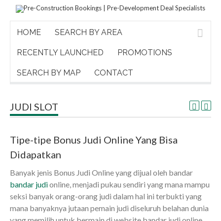
HOME
SEARCH BY AREA
RECENTLY LAUNCHED
PROMOTIONS
SEARCH BY MAP
CONTACT
JUDI SLOT
Tipe-tipe Bonus Judi Online Yang Bisa
Didapatkan
Banyak jenis Bonus Judi Online yang dijual oleh bandar
bandar judi
online, menjadi pukau sendiri yang mana mampu
seksi banyak orang-orang judi dalam hal ini terbukti yang
mana banyaknya jutaan pemain judi diseluruh belahan dunia
yang memilih untuk bermain di website bandar judi online