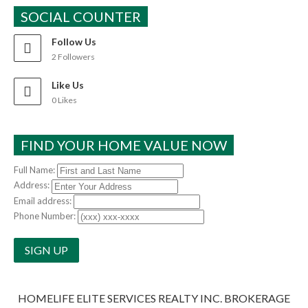
SOCIAL COUNTER
Follow Us
2 Followers
Like Us
0 Likes
FIND YOUR HOME VALUE NOW
Full Name:
Address:
Email address:
Phone Number:
HOMELIFE ELITE SERVICES REALTY INC. BROKERAGE